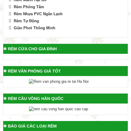
Rèm Phòng Tắm
Rèm Nhựa PVC Ngăn Lạnh
Rèm Tự Động
Giàn Phơi Thông Minh
❄ RÈM CỬA CHO GIA ĐÌNH
❄ RÈM VĂN PHÒNG GIÁ TỐT
❄ RÈM CẦU VỒNG HÀN QUỐC
❄ BÁO GIÁ CÁC LOẠI RÈM