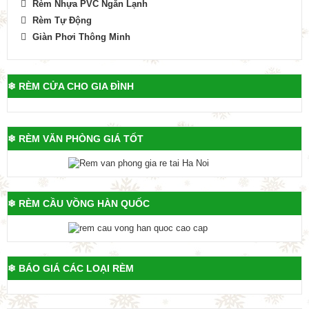
Rèm Nhựa PVC Ngăn Lạnh
Rèm Tự Động
Giàn Phơi Thông Minh
❄ RÈM CỬA CHO GIA ĐÌNH
❄ RÈM VĂN PHÒNG GIÁ TỐT
❄ RÈM CẦU VỒNG HÀN QUỐC
❄ BÁO GIÁ CÁC LOẠI RÈM