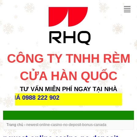
Togg
navig
CÔNG TY TNHH RÈM
CỬA HÀN QUỐC
TƯ VẤN MIỄN PHÍ NGAY TẠI NHÀ
GIÁ 0988 222 902
Trang chủ
›
newest-online-casino-no-deposit-bonus-canada