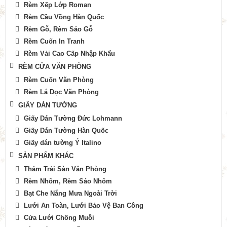
Rèm Xếp Lớp Roman
Rèm Cầu Vồng Hàn Quốc
Rèm Gỗ, Rèm Sáo Gỗ
Rèm Cuốn In Tranh
Rèm Vải Cao Cấp Nhập Khẩu
RÈM CỬA VĂN PHÒNG
Rèm Cuốn Văn Phòng
Rèm Lá Dọc Văn Phòng
GIẤY DÁN TƯỜNG
Giấy Dán Tường Đức Lohmann
Giấy Dán Tường Hàn Quốc
Giấy dán tường Ý Italino
SẢN PHẨM KHÁC
Thảm Trải Sàn Văn Phòng
Rèm Nhôm, Rèm Sáo Nhôm
Bạt Che Nắng Mưa Ngoài Trời
Lưới An Toàn, Lưới Bảo Vệ Ban Công
Cửa Lưới Chống Muỗi