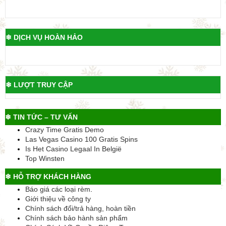
❄ DỊCH VỤ HOÀN HẢO
❄ LƯỢT TRUY CẬP
❄ TIN TỨC – TƯ VẤN
Crazy Time Gratis Demo
Las Vegas Casino 100 Gratis Spins
Is Het Casino Legaal In België
Top Winsten
❄ HỖ TRỢ KHÁCH HÀNG
Báo giá các loại rèm
.
Giới thiệu về công ty
Chính sách đổi/trả hàng, hoàn tiền
Chính sách bảo hành sản phẩm