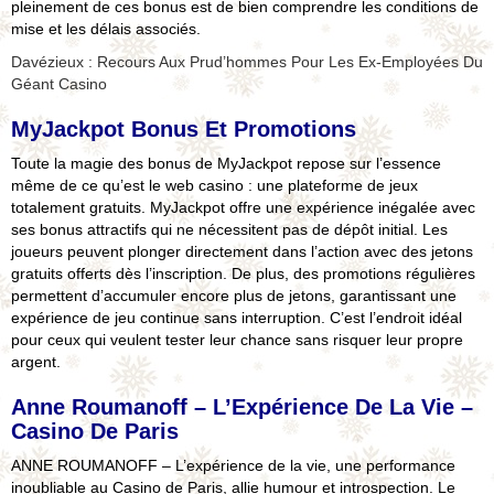
pleinement de ces bonus est de bien comprendre les conditions de
mise et les délais associés.
Davézieux : Recours Aux Prud’hommes Pour Les Ex-Employées Du
Géant Casino
MyJackpot Bonus Et Promotions
Toute la magie des bonus de MyJackpot repose sur l’essence
même de ce qu’est le web casino : une plateforme de jeux
totalement gratuits. MyJackpot offre une expérience inégalée avec
ses bonus attractifs qui ne nécessitent pas de dépôt initial. Les
joueurs peuvent plonger directement dans l’action avec des jetons
gratuits offerts dès l’inscription. De plus, des promotions régulières
permettent d’accumuler encore plus de jetons, garantissant une
expérience de jeu continue sans interruption. C’est l’endroit idéal
pour ceux qui veulent tester leur chance sans risquer leur propre
argent.
Anne Roumanoff – L’Expérience De La Vie –
Casino De Paris
ANNE ROUMANOFF – L’expérience de la vie, une performance
inoubliable au Casino de Paris, allie humour et introspection. Le