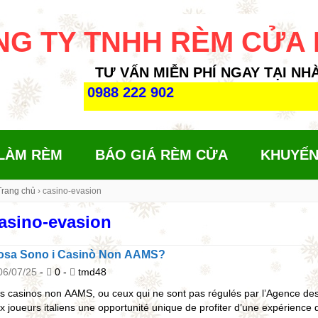
NG TY TNHH RÈM CỬA
TƯ VẤN MIỄN PHÍ NGAY TẠI NH
O GIÁ 0988 222 902
 LÀM RÈM
BÁO GIÁ RÈM CỬA
KHUYẾN
Trang chủ
›
casino-evasion
asino-evasion
osa Sono i Casinò Non AAMS?
06/07/25
-
0 -
tmd48
s casinos non AAMS, ou ceux qui ne sont pas régulés par l’Agence des
x joueurs italiens une opportunité unique de profiter d’une expérience 