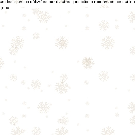
us des licences délivrées par d’autres juridictions reconnues, ce qui 
 jeux...