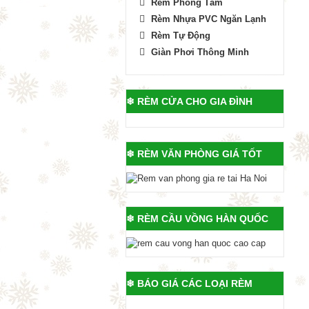
Rèm Phòng Tắm
Rèm Nhựa PVC Ngăn Lạnh
Rèm Tự Động
Giàn Phơi Thông Minh
❄ RÈM CỬA CHO GIA ĐÌNH
❄ RÈM VĂN PHÒNG GIÁ TỐT
❄ RÈM CẦU VỒNG HÀN QUỐC
❄ BÁO GIÁ CÁC LOẠI RÈM