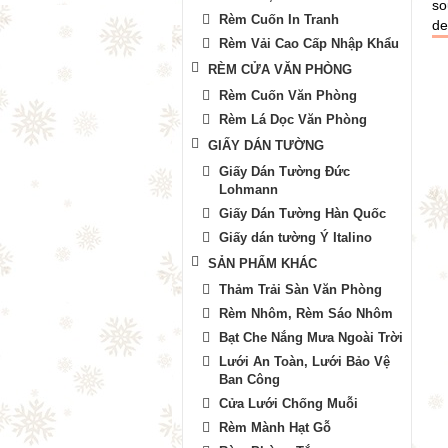
so
Rèm Cuốn In Tranh
de
Rèm Vải Cao Cấp Nhập Khẩu
RÈM CỬA VĂN PHÒNG
Rèm Cuốn Văn Phòng
Rèm Lá Dọc Văn Phòng
GIẤY DÁN TƯỜNG
Giấy Dán Tường Đức
Lohmann
Giấy Dán Tường Hàn Quốc
Giấy dán tường Ý Italino
SẢN PHẨM KHÁC
Thảm Trải Sàn Văn Phòng
Rèm Nhôm, Rèm Sáo Nhôm
Bạt Che Nắng Mưa Ngoài Trời
Lưới An Toàn, Lưới Bảo Vệ
Ban Công
Cửa Lưới Chống Muỗi
Rèm Mành Hạt Gỗ