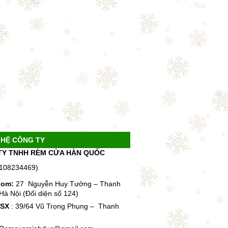
 HỆ CÔNG TY
TY TNHH RÈM CỬA HÀN QUỐC
0108234469)
oom:
27 Nguyễn Huy Tưởng – Thanh
Hà Nội (Đối diện số 124)
 SX
: 39/64 Vũ Trọng Phụng – Thanh