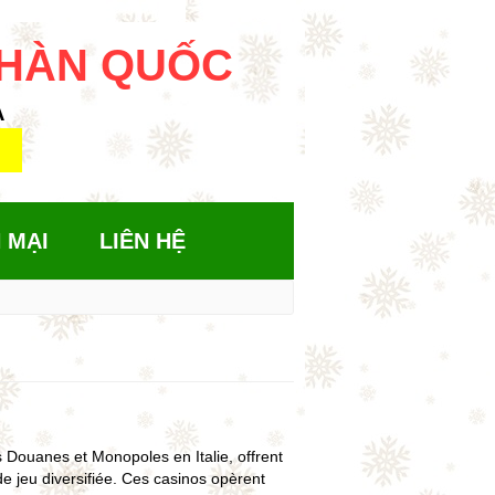
 HÀN QUỐC
À
 MẠI
LIÊN HỆ
 Douanes et Monopoles en Italie, offrent
de jeu diversifiée. Ces casinos opèrent