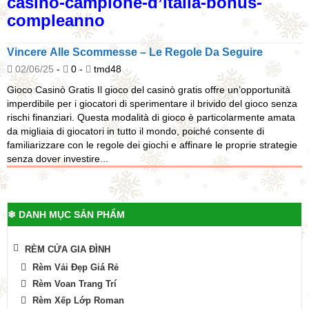
casino-campione-d’italia-bonus-
compleanno
Vincere Alle Scommesse – Le Regole Da Seguire
02/06/25
-
0 -
tmd48
Gioco Casinò Gratis Il gioco del casinò gratis offre un’opportunità
imperdibile per i giocatori di sperimentare il brivido del gioco senza
rischi finanziari. Questa modalità di gioco è particolarmente amata
da migliaia di giocatori in tutto il mondo, poiché consente di
familiarizzare con le regole dei giochi e affinare le proprie strategie
senza dover investire...
❄ DANH MỤC SẢN PHẨM
RÈM CỬA GIA ĐÌNH
Rèm Vải Đẹp Giá Rẻ
Rèm Voan Trang Trí
Rèm Xếp Lớp Roman