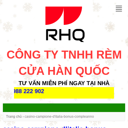
Togg
navig
CÔNG TY TNHH RÈM
CỬA HÀN QUỐC
TƯ VẤN MIỄN PHÍ NGAY TẠI NHÀ
 0988 222 902
Trang chủ
›
casino-campione-d'italia-bonus-compleanno